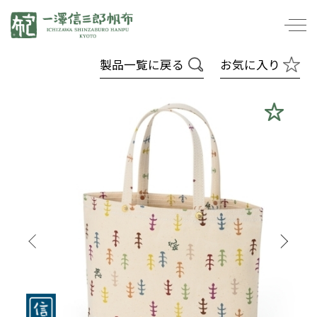
一澤信三郎帆布
製品一覧に戻る
お気に入り
寸法は内寸で表示しています。
持ち手の長さ、ショルダーバンドの長さは、付
け位置からではなくかばんの口元から計測して
います。