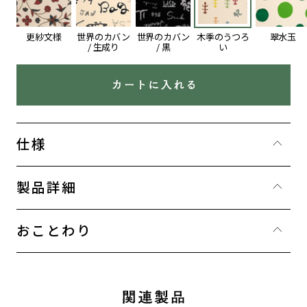
更紗文様
世界のカバン
世界のカバン
木季のうつろ
翠水玉
ご注文の上限を超えました
/ 生成り
/ 黒
い
大変申し訳ありません。
カートに入れる
ご注文数が上限を超えているため、これ以上
製品をカートに追加できません。
仕様
大量購入をご希望のお客様はお電話にてお問
い合わせください。
製品詳細
お買い物を続ける
ご注文の上限
おことわり
商品は全部で10種類まで
各製品は1種類につき10個まで