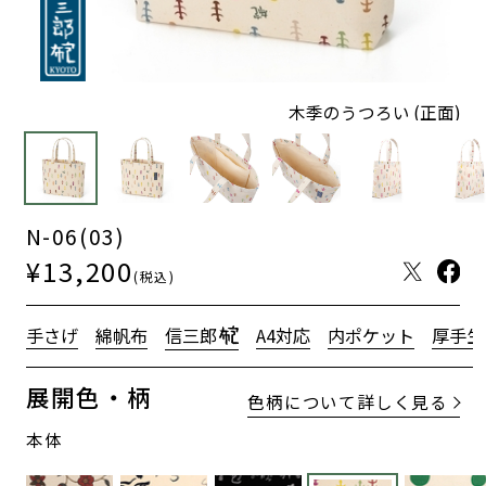
木季のうつろい (正面)
N-06(03)
¥13,200
(税込)
布包
手さげ
綿帆布
信三郎
A4対応
内ポケット
厚手生
展開色・柄
色柄について詳しく見る
本体