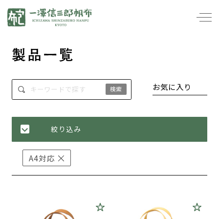
一澤信三郎帆布
製品一覧
お気に入り
検索
絞り込み
A4対応