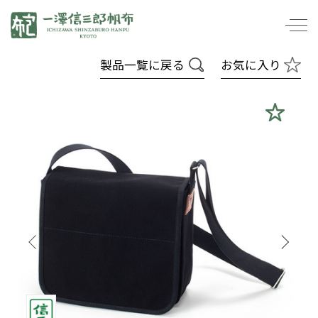
一澤信三郎帆布
製品一覧に戻る
お気に入り
寸法は内寸で表示しています。
持ち手の長さ、ショルダーバンドの長さは、付
け位置からではなくかばんの口元から計測して
います。