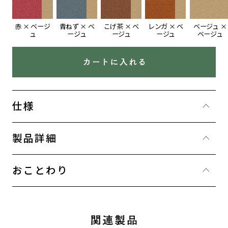
ご注文の上限を超えました
赤 × ベージ
青ねず × ベ
こげ茶 × ベ
レンガ × ベ
ベージュ ×
ュ
ージュ
ージュ
ージュ
ベージュ
大変申し訳ありません。
カートに入れる
ご注文数が上限を超えているため、これ以上
製品をカートに追加できません。
大量購入をご希望のお客様はお電話にてお問
仕様
い合わせください。
製品詳細
お買い物を続ける
ご注文の上限
おことわり
商品は全部で10種類まで
各製品は1種類につき10個まで