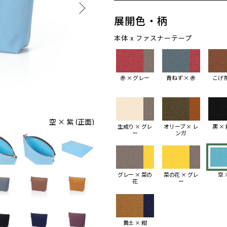
展開色・柄
本体 x ファスナーテープ
赤 × グレー
青ねず × 赤
こげ茶
空 × 紫 (正面)
生成り × グレ
オリーブ × レ
黒 ×
ー
ンガ
グレー × 菜の
菜の花 × グレ
空 
花
ー
黄土 × 紺