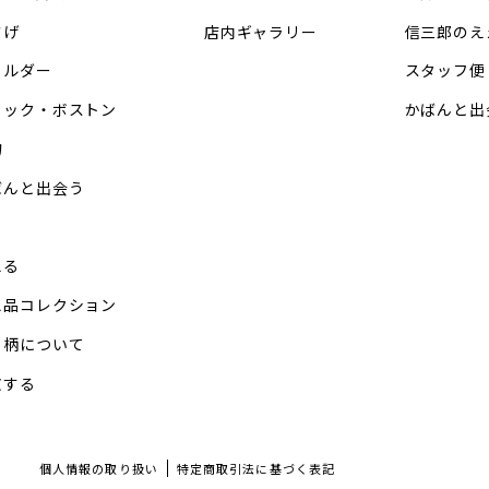
さげ
店内ギャラリー
信三郎のえ
ョルダー
スタッフ便
ュック・ボストン
かばんと出
物
ばんと出会う
る
える
え品コレクション
・柄について
文する
個人情報の取り扱い
特定商取引法に基づく表記