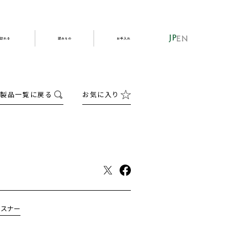
のづくり
店を訪れる
読みもの
お手入れ
JP
EN
測しています。
製品一覧に戻る
お気に入り
ダー
あゆみ
信三郎のええかげんな話
リュック・ボストン
修繕する
小物
かばんの歴史
スタッフ便り
贈る
誂える
ァスナー