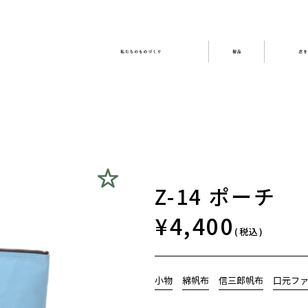
澤信三郎帆布
私たちのも
製品
寸法は内寸で表示しています。
ショルダーバンドの長さは、付け位置からではなくかばんの口元から計
ものづくり
すべての製品を見る
お知らせ・催事
手さげ
日々のお手入れ
ショル
Z-14 ポーチ
¥4,400
(税込)
注文する
かばんと出会う
小物
綿帆布
信三郎帆布
口元フ