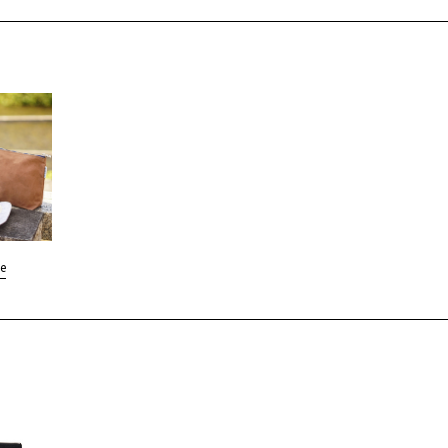
大変申し訳ありません。
限を超えているため、これ以上製品をカートに追
入をご希望のお客様はお電話にてお問い合わせく
ご注文の上限
お買い物を続ける
商品は全部で10種類まで
各製品は1種類につき10個まで
e