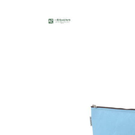
一
持ち手の長さ、