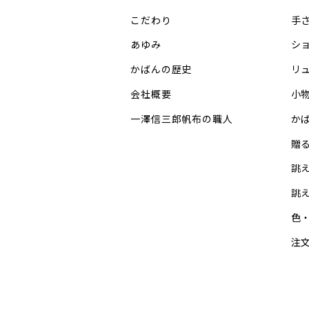
こだわり
手
あゆみ
シ
かばんの歴史
リ
会社概要
小
一澤信三郎帆布の職人
か
贈
誂
誂
色
注