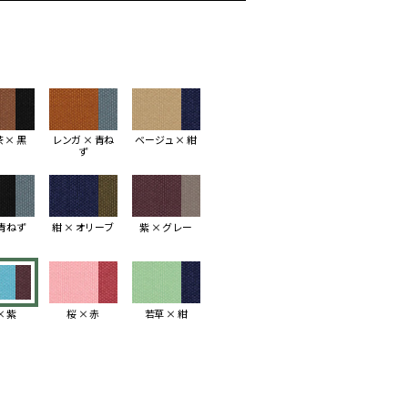
 × 黒
レンガ × 青ね
ベージュ × 紺
ず
 青ねず
紺 × オリーブ
紫 × グレー
× 紫
桜 × 赤
若草 × 紺